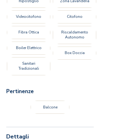
Ripostiglio
Zona Lavanderia
Videocitofono
Citofono
Fibra Ottica
Riscaldamento
Autonomo
Boiler Elettrico
Box Doccia
Sanitari
Tradizionali
Pertinenze
Balcone
Dettagli