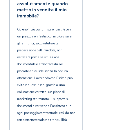
assolutamente quando
metto in vendita il mio
immobile?
Gli errori più comuni sono: partire con
un prezzo non realistico, improvvisare
gli annunci, sottovalutare la
preparazione dell’immobile, non
verificare prima la situazione
documentale e affrontare da soli
proposte e clausole senza la dovuta
attenzione. Lavorando con Estima puoi
evitare questi rischi grazie a una
valutazione corretta, un piano di
marketing strutturato, il supporto su
documenti e verifiche e l’assistenza in
ogni passaggio contrattuale, così da non
compromettere valore e tranquillità