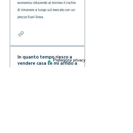
economico riducendo al minimo il rischio
di rimanere a lungo sul mercato con un
prezzo fuori linea.
In quanto tempo riesco a
vendere casa se mi affido a
un’agenzia immobiliare?
I tempi di vendita dipendono soprattutto
dal prezzo di partenza, dalla zona,
dallo stato dell’immobile e dalla qualità
della strategia di marketing. Affidandoti
a Estima, il percorso parte da una
valutazione corretta e da un piano di
promozione mirato, con l’obiettivo di