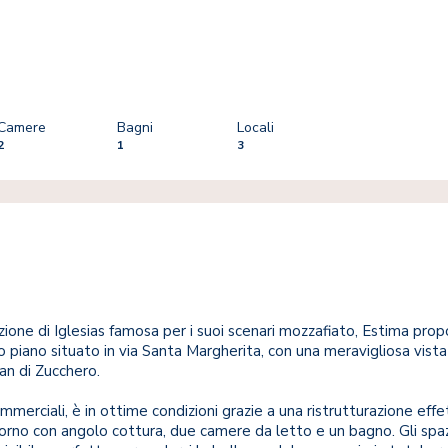
Camere
Bagni
Locali
2
1
3
zione di Iglesias famosa per i suoi scenari mozzafiato, Estima pro
mo piano situato in via Santa Margherita, con una meravigliosa vis
an di Zucchero.
merciali, è in ottime condizioni grazie a una ristrutturazione effe
rno con angolo cottura, due camere da letto e un bagno. Gli spaz