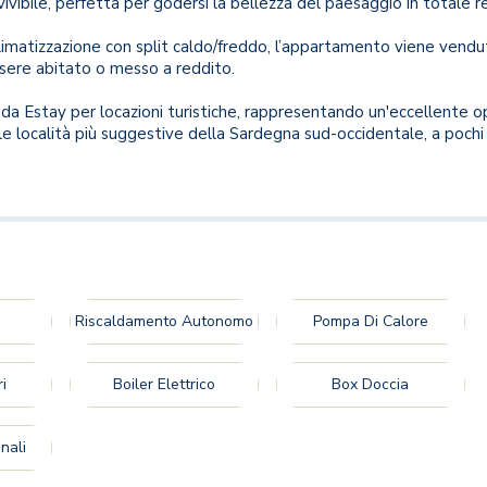
ivibile, perfetta per godersi la bellezza del paesaggio in totale re
climatizzazione con split caldo/freddo, l’appartamento viene ve
sere abitato o messo a reddito.
a Estay per locazioni turistiche, rappresentando un'eccellente o
le località più suggestive della Sardegna sud-occidentale, a pochi 
Riscaldamento Autonomo
Pompa Di Calore
i
Boiler Elettrico
Box Doccia
nali