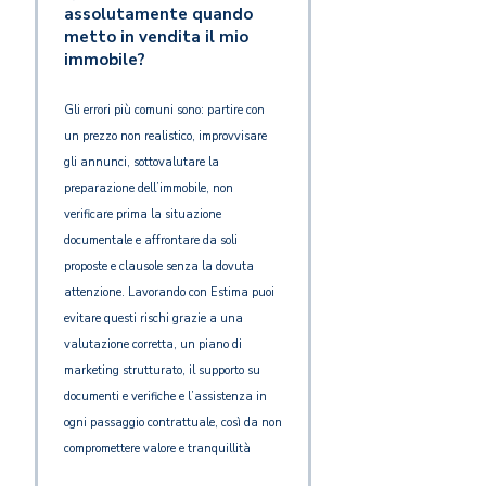
assolutamente quando
metto in vendita il mio
immobile?
Gli errori più comuni sono: partire con
un prezzo non realistico, improvvisare
gli annunci, sottovalutare la
preparazione dell’immobile, non
verificare prima la situazione
documentale e affrontare da soli
proposte e clausole senza la dovuta
attenzione. Lavorando con Estima puoi
evitare questi rischi grazie a una
valutazione corretta, un piano di
marketing strutturato, il supporto su
documenti e verifiche e l’assistenza in
ogni passaggio contrattuale, così da non
compromettere valore e tranquillità