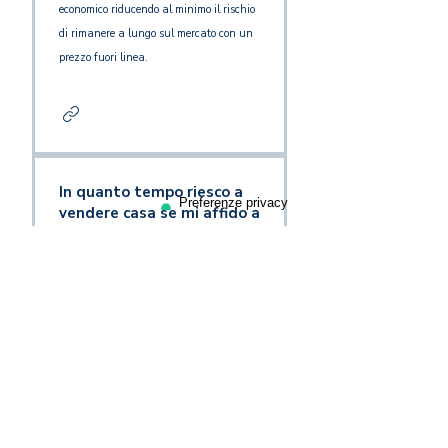
economico riducendo al minimo il rischio
di rimanere a lungo sul mercato con un
prezzo fuori linea.
In quanto tempo riesco a
vendere casa se mi affido a
un’agenzia immobiliare?
I tempi di vendita dipendono soprattutto
dal prezzo di partenza, dalla zona,
dallo stato dell’immobile e dalla qualità
della strategia di marketing. Affidandoti
a Estima, il percorso parte da una
valutazione corretta e da un piano di
promozione mirato, con l’obiettivo di